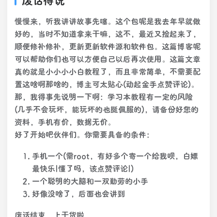
废话得说
慢慢来，听我讲讲故事先噻。这个包呢是我去年早就做
好的，当时不知道拿来干嘛，这不，最近又捡起来了，
顺便修补修补，更新更新软件源和软件包。这篇博客呢
可以帮助你们也可以方便自己以后再次使用。这篇文章
真的就是小小小小白教程了，而且非常简单，不需要配
置这啥啊那啥的，博主可太贴心(动起金手点赞评论)。
那，我得事先说明一下啊：学习本教程有一定的风险
(几乎不会玩坏，能玩坏的也挺佩服的)，请备份好您的
资料，手机有价，数据无价。
好了开始吧伙伴们。你需要具备的条件：
手机一个(需root，有好多个寄一个给我呗，白嫖
最快乐|懂了吗，该点赞评论|)
一个聪明的大脑和一双勤劳的小手
好像没啥了，后面也会讲到
废话结束，上干货啦