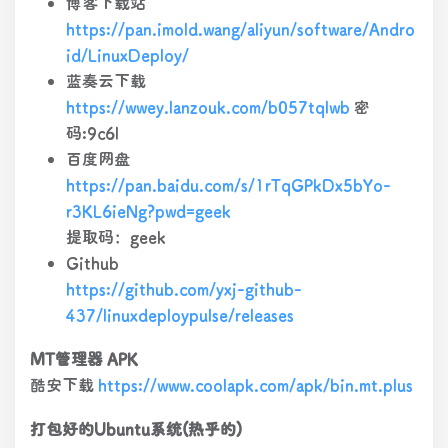
博客下载站
https://pan.imold.wang/aliyun/software/Andro
id/LinuxDeploy/
蓝奏云下载
https://wwey.lanzouk.com/b057tqlwb
密
码:9c6l
百度网盘
https://pan.baidu.com/s/1rTqGPkDx5bYo-
r3KL6ieNg?pwd=geek
提取码：geek
Github
https://github.com/yxj-github-
437/linuxdeploypulse/releases
MT管理器 APK
酷安下载
https://www.coolapk.com/apk/bin.mt.plus
打包好的Ubuntu系统(热乎的)