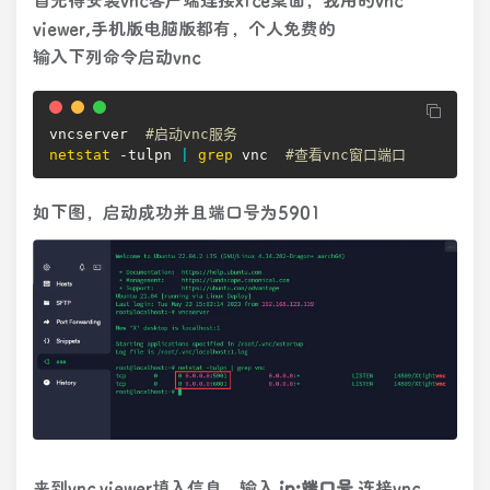
viewer,手机版电脑版都有，个人免费的
输入下列命令启动vnc
vncserver  
#启动vnc服务
netstat
 -tulpn 
|
grep
 vnc  
#查看vnc窗口端口
如下图，启动成功并且端口号为5901
来到vnc viewer填入信息，输入
ip:端口号
连接vnc