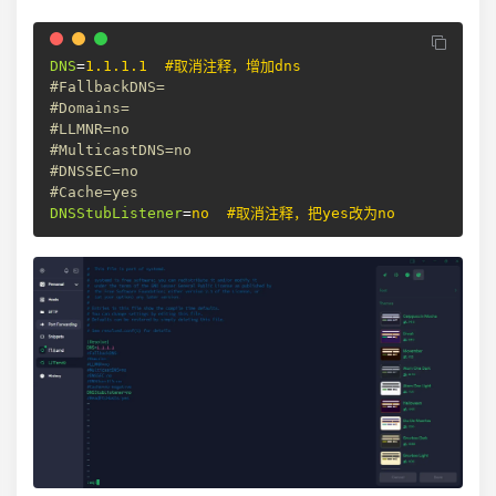
DNS
=
1.1.1.1  #取消注释，增加dns
#FallbackDNS=
#Domains=
#LLMNR=no
#MulticastDNS=no
#DNSSEC=no
#Cache=yes
DNSStubListener
=
no  #取消注释，把yes改为no