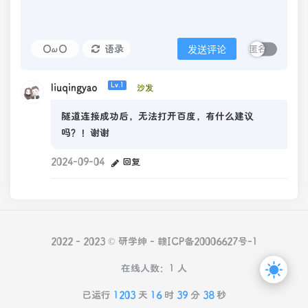
OωO
语录
发送评论
liuqingyao
Lv.1
沙发
隧道连接成功后，无法打开百度，有什么建议
吗？！谢谢
2024-09-04
回复
2022 - 2023 © 研学绅 -
赣ICP备20006627号-1
在线人数：1 人
已运行
1203
天
16
时
39
分
38
秒