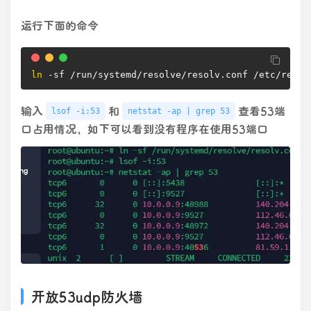
运行下面的命令
ln
 -sf /run/systemd/resolve/resolv.conf /etc/resol
输入
和
查看53端
lsof -i:53
netstat -ap | grep 53
口占用情况，如下可以看到没有程序在使用53端口
开放53udp防火墙