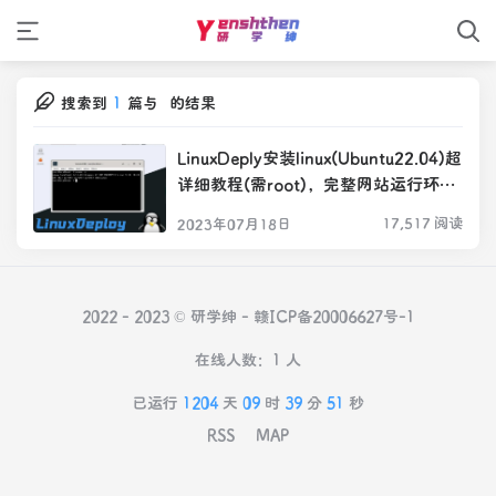
搜索到
1
篇与
的结果
LinuxDeply安装linux(Ubuntu22.04)超
详细教程(需root)，完整网站运行环境
的Ubuntu打包文件(2)
17,517 阅读
2023年07月18日
2022 - 2023 © 研学绅 -
赣ICP备20006627号-1
在线人数：1 人
已运行
1204
天
09
时
39
分
51
秒
RSS
MAP