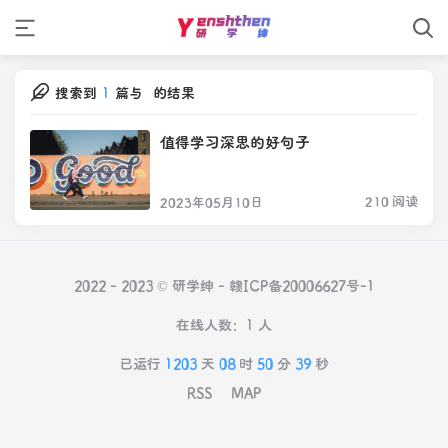
搜索到
1
篇与
的结果
值得学习深思的好句子
210 阅读
2023年05月10日
2022 - 2023 © 研学绅 -
赣ICP备20006627号-1
在线人数：1 人
已运行
1203
天
08
时
50
分
39
秒
RSS
MAP