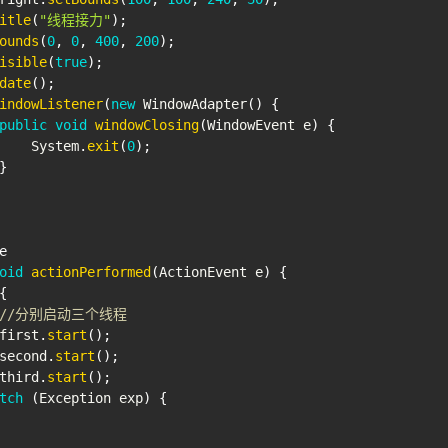
itle
(
"线程接力"
)
;
ounds
(
0
,
0
,
400
,
200
)
;
isible
(
true
)
;
date
(
)
;
indowListener
(
new
WindowAdapter
(
)
{
public
void
windowClosing
(
WindowEvent
 e
)
{
System
.
exit
(
0
)
;
}
e
oid
actionPerformed
(
ActionEvent
 e
)
{
{
//分别启动三个线程
first
.
start
(
)
;
second
.
start
(
)
;
third
.
start
(
)
;
tch
(
Exception
 exp
)
{