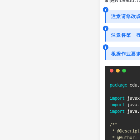
注意请修改
注意将第一
根据作业要
package
edu
.
import
javax
import
java
.
import
java
.
/**

 * @Descrip
 * @Author: