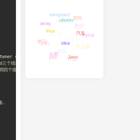
wireguard
校园网
资料
数组
array
回形数
ubuntu
数据库
mysql
汽车
linux
学习通
实验
编程
学习
idea
作业
jdbc
tener
{
Java
头歌
hird三个线程对象
声明四个按钮
象.