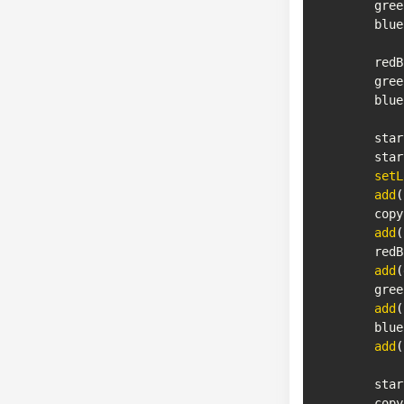
        gree
        blue
        redB
        gree
        blue
        star
        star
setL
add
(
        copy
add
(
        redB
add
(
        gree
add
(
        blue
add
(
        star
        copy