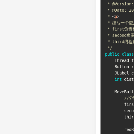
 * @Version:
 * @Date: 20
 * 
<
p
>
 * 编写一个应用
 * first负
 * second
 * third线
 */
public
class
Thread
 f
Button
 r
JLabel
 c
int
 dist
MoveButt
//分
        firs
        seco
        thir
        redB