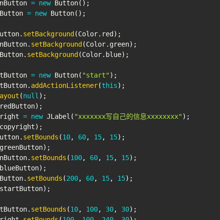
nButton 
=
new
Button
(
)
;
Button 
=
new
Button
(
)
;
utton
.
setBackground
(
Color
.
red
)
;
nButton
.
setBackground
(
Color
.
green
)
;
Button
.
setBackground
(
Color
.
blue
)
;
tButton 
=
new
Button
(
"start"
)
;
tButton
.
addActionListener
(
this
)
;
ayout
(
null
)
;
redButton
)
;
right 
=
new
JLabel
(
"xxxxxxx写自己的信息xxxxxxxx"
)
;
copyright
)
;
utton
.
setBounds
(
10
,
60
,
15
,
15
)
;
greenButton
)
;
nButton
.
setBounds
(
100
,
60
,
15
,
15
)
;
blueButton
)
;
Button
.
setBounds
(
200
,
60
,
15
,
15
)
;
startButton
)
;
tButton
.
setBounds
(
10
,
100
,
30
,
30
)
;
right
.
setBounds
(
100
,
100
,
240
,
30
)
;