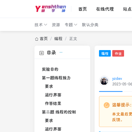
首页
在线代理
站点
技术
资源
专题
默认分类
首页
/
编程
/
正文
目录
编程
作业
实验目的
第一题线程接力
yzdev
2023-05-0
要求
运行界面
作答结果
温馨提示
第二题 线程的控制
本文最后更
反馈。
要求
运行界面