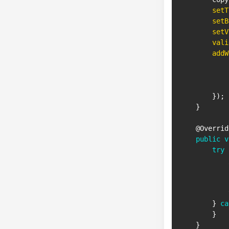
setT
setB
setV
vali
addW
}
)
;
}
@Overrid
public
v
try
            
            
            
}
ca
}
}