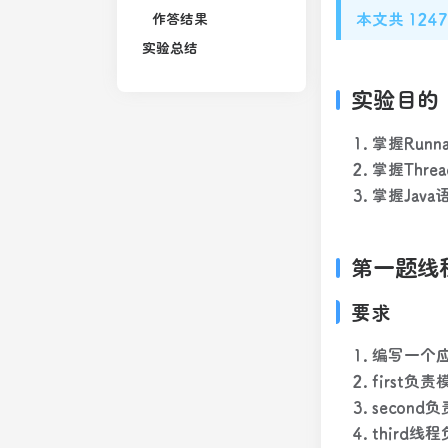
本文共 12
作答结果
实验总结
实验目的
掌握Run
掌握Thr
掌握Jav
第一题线
要求
编写一个应
first
secon
third