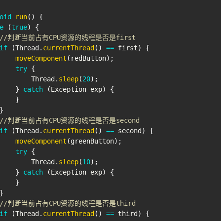
oid
run
(
)
{
e
(
true
)
{
//判断当前占有CPU资源的线程是否是first
if
(
Thread
.
currentThread
(
)
==
 first
)
{
moveComponent
(
redButton
)
;
try
{
Thread
.
sleep
(
20
)
;
}
catch
(
Exception
 exp
)
{
}
}
//判断当前占有CPU资源的线程是否是second
if
(
Thread
.
currentThread
(
)
==
 second
)
{
moveComponent
(
greenButton
)
;
try
{
Thread
.
sleep
(
10
)
;
}
catch
(
Exception
 exp
)
{
}
}
//判断当前占有CPU资源的线程是否是third
if
(
Thread
.
currentThread
(
)
==
 third
)
{