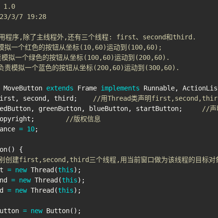
 1.0

23/3/7 19:28

程序,除了主线程外,还有三个线程: first、second和third.

责模拟一个红色的按钮从坐标(10,60)运动到(100,60);

负责模拟一个绿色的按钮从坐标(100,60)运动到(200,60).

程负责模拟一个蓝色的按钮从坐标(200,60)运动到(300,60).

MoveButton
extends
Frame
implements
Runnable
,
ActionLis
irst
,
 second
,
 third
;
//用Thread类声明first,second,t
edButton
,
 greenButton
,
 blueButton
,
 startButton
;
//
opyright
;
//版权信息
ance 
=
10
;
on
(
)
{
别创建first,second,third三个线程,用当前窗口做为该线程的目标对
t 
=
new
Thread
(
this
)
;
nd 
=
new
Thread
(
this
)
;
d 
=
new
Thread
(
this
)
;
utton 
=
new
Button
(
)
;