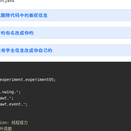
或删除代码中的版权信息
行的包名改成你的
求将学生信息改成你自己的
experiment
.
experiment05
;
.
swing
.
*
;
awt
.
*
;
awt
.
event
.
*
;
tion: 线程接力

 叶高鹏
