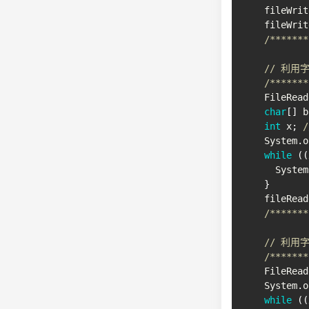
    fileWrit
    fileWrit
/*******
// 利用
/*******
FileRead
char
[
]
 b
int
 x
;
System
.
o
while
(
(
System
}
    fileRead
/*******
// 利用
/*******
FileRead
System
.
o
while
(
(