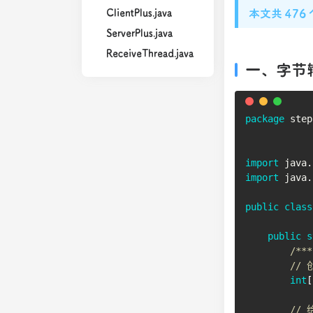
ClientPlus.java
本文共 476
ServerPlus.java
ReceiveThread.java
一、字节
package
step
import
java
.
import
java
.
public
class
public
s
/***
//
int
[
//