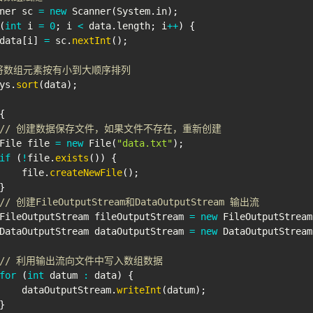
ner
 sc 
=
new
Scanner
(
System
.
in
)
;
(
int
 i 
=
0
;
 i 
<
 data
.
length
;
 i
++
)
{
data
[
i
]
=
 sc
.
nextInt
(
)
;
 将数组元素按有小到大顺序排列
ys
.
sort
(
data
)
;
{
// 创建数据保存文件，如果文件不存在，重新创建
File
 file 
=
new
File
(
"data.txt"
)
;
if
(
!
file
.
exists
(
)
)
{
    file
.
createNewFile
(
)
;
}
// 创建FileOutputStream和DataOutputStream 输出流
FileOutputStream
 fileOutputStream 
=
new
FileOutputStream
DataOutputStream
 dataOutputStream 
=
new
DataOutputStream
// 利用输出流向文件中写入数组数据
for
(
int
 datum 
:
 data
)
{
    dataOutputStream
.
writeInt
(
datum
)
;
}