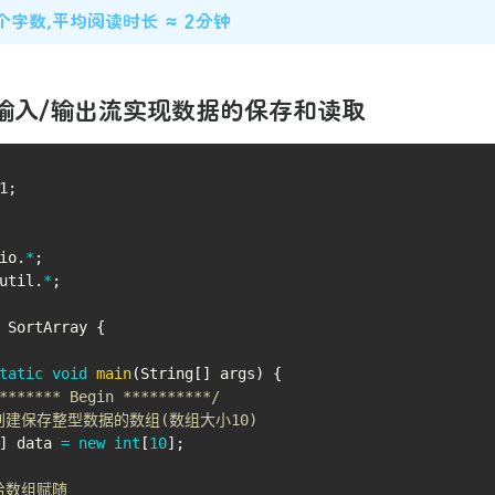
 个字数,平均阅读时长 ≈ 2分钟
输入/输出流实现数据的保存和读取
1
;
io
.
*
;
util
.
*
;
SortArray
{
tatic
void
main
(
String
[
]
 args
)
{
******* Begin **********/
 创建保存整型数据的数组(数组大小10)
]
 data 
=
new
int
[
10
]
;
 给数组赋随