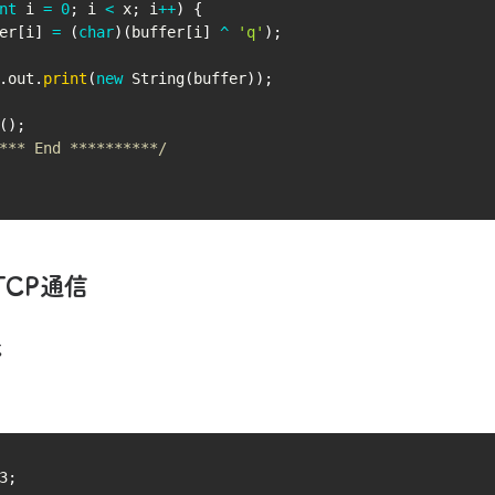
nt
 i 
=
0
;
 i 
<
 x
;
 i
++
)
{
er
[
i
]
=
(
char
)
(
buffer
[
i
]
^
'q'
)
;
.
out
.
print
(
new
String
(
buffer
)
)
;
(
)
;
*** End **********/
TCP通信
序
3
;