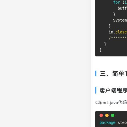
for
(
i
        buff
}
System
}
    in
.
close
/*******
}
}
三、简单
客户端程
Client.java代码
package
step