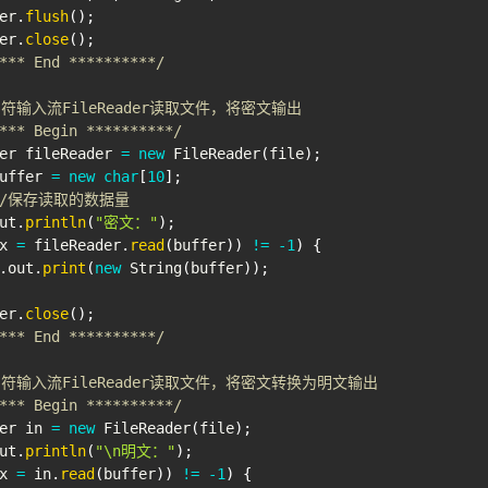
er
.
flush
(
)
;
er
.
close
(
)
;
*** End **********/
字符输入流FileReader读取文件，将密文输出
*** Begin **********/
er
 fileReader 
=
new
FileReader
(
file
)
;
uffer 
=
new
char
[
10
]
;
//保存读取的数据量
ut
.
println
(
"密文："
)
;
x 
=
 fileReader
.
read
(
buffer
)
)
!=
-
1
)
{
.
out
.
print
(
new
String
(
buffer
)
)
;
er
.
close
(
)
;
*** End **********/
字符输入流FileReader读取文件，将密文转换为明文输出
*** Begin **********/
er
 in 
=
new
FileReader
(
file
)
;
ut
.
println
(
"\n明文："
)
;
x 
=
 in
.
read
(
buffer
)
)
!=
-
1
)
{