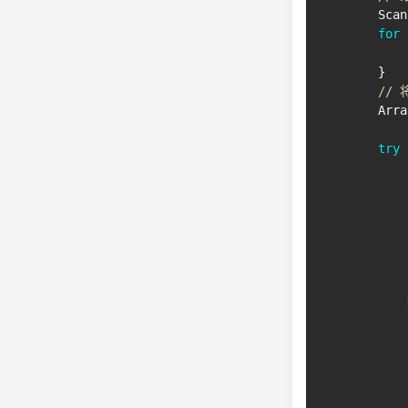
Scan
for
            
}
//
Arra
try
            
            