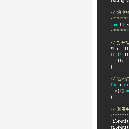
String
 d
// 将电
/*******
char
[
]
 a
/*******
// 打
File
 fil
if
(
!
fil
      file
.
c
}
// 循
for
(
int
      a
[
i
]
=
}
// 利用
/*******
FileWrit
    fileWrit