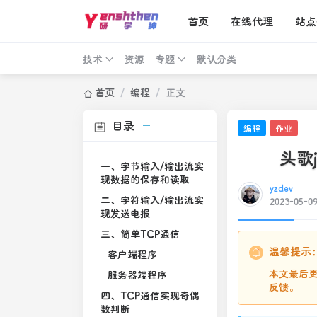
首页
在线代理
站点
技术
资源
专题
默认分类
首页
/
编程
/
正文
目录
编程
作业
头歌
一、字节输入/输出流实
现数据的保存和读取
yzdev
二、字符输入/输出流实
2023-05-0
现发送电报
三、简单TCP通信
温馨提示
客户端程序
本文最后更
服务器端程序
反馈。
四、TCP通信实现奇偶
数判断