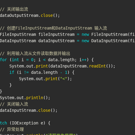
// 关闭输出流
dataOutputStream
.
close
(
)
;
// 创建FileInputStream和DataInputStream 输入流
FileInputStream
 fileInputStream 
=
new
FileInputStream
(
fi
DataInputStream
 dataInputStream 
=
new
DataInputStream
(
fi
// 利用输入流从文件读取数据并输出
for
(
int
 i 
=
0
;
 i 
<
 data
.
length
;
 i
++
)
{
System
.
out
.
print
(
dataInputStream
.
readInt
(
)
)
;
if
(
i 
!=
 data
.
length 
-
1
)
{
System
.
out
.
print
(
"<"
)
;
}
}
System
.
out
.
println
(
)
;
// 关闭输入流
dataInputStream
.
close
(
)
;
tch
(
IOException
 e
)
{
// 异常处理