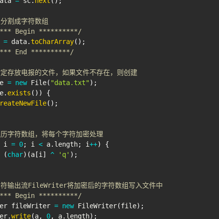
ata 
=
 sc
.
next
(
)
;
报分割成字符数组
*** Begin **********/
 
=
 data
.
toCharArray
(
)
;
*** End **********/
开指定存放电报的文件，如果文件不存在，则创建
e 
=
new
File
(
"data.txt"
)
;
e
.
exists
(
)
)
{
reateNewFile
(
)
;
环遍历字符数组，将每个字符加密处理
 i 
=
0
;
 i 
<
 a
.
length
;
 i
++
)
{
(
char
)
(
a
[
i
]
^
'q'
)
;
字符输出流FileWriter将加密后的字符数组写入文件中
*** Begin **********/
er
 fileWriter 
=
new
FileWriter
(
file
)
;
er
.
write
(
a
,
0
,
 a
.
length
)
;