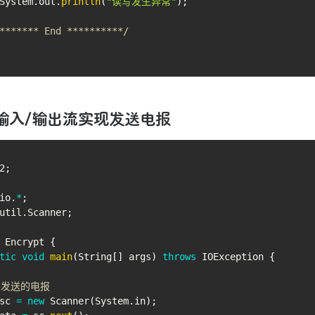
System
.
out
.
println
(
"读写发生异常"
)
;
******* End **********/
输入/输出流实现发送电报
2
;
io
.
*
;
util
.
Scanner
;
Encrypt
{
tic
void
main
(
String
[
]
 args
)
throws
IOException
{
要发送的电报
sc 
=
new
Scanner
(
System
.
in
)
;