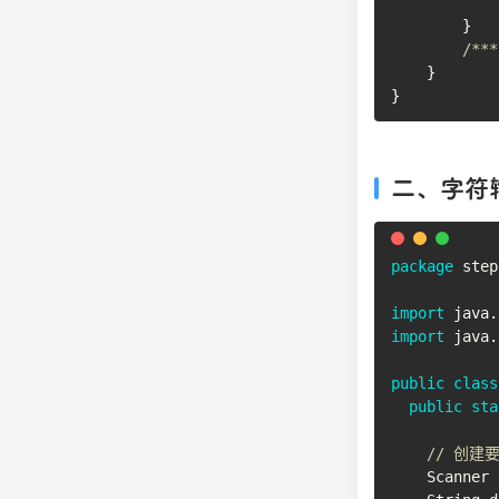
}
/***
}
}
二、字符
package
step
import
java
.
import
java
.
public
class
public
sta
// 创建
Scanner
 