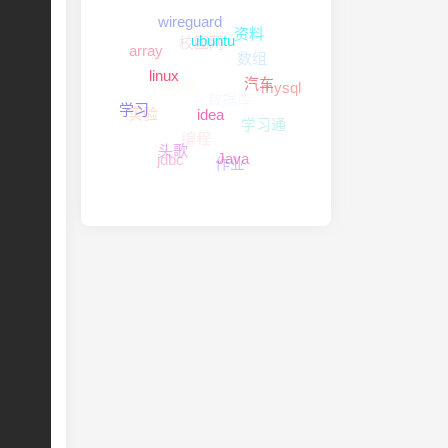
校园网
wireguard
资料
数组
array
回形数
ubuntu
数据库
mysql
汽车
学习通
实验
linux
编程
学习
idea
作业
jdbc
Java
头歌