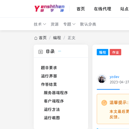
首页
在线代理
站点
技术
资源
专题
默认分类
首页
/
编程
/
正文
目录
编程
作业
题目要求
运行界面
yzdev
2023-04-2
作答结果
服务器端程序
客户端程序
温馨提示
运行方法
本文最后更
反馈。
运行截图