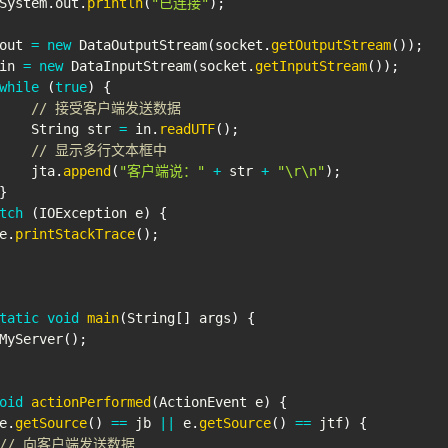
System
.
out
.
println
(
"已连接"
)
;
out 
=
new
DataOutputStream
(
socket
.
getOutputStream
(
)
)
;
in 
=
new
DataInputStream
(
socket
.
getInputStream
(
)
)
;
while
(
true
)
{
// 接受客户端发送数据
String
 str 
=
 in
.
readUTF
(
)
;
// 显示多行文本框中
    jta
.
append
(
"客户端说："
+
 str 
+
"\r\n"
)
;
}
tch
(
IOException
 e
)
{
e
.
printStackTrace
(
)
;
tatic
void
main
(
String
[
]
 args
)
{
MyServer
(
)
;
oid
actionPerformed
(
ActionEvent
 e
)
{
e
.
getSource
(
)
==
 jb 
||
 e
.
getSource
(
)
==
 jtf
)
{
// 向客户端发送数据