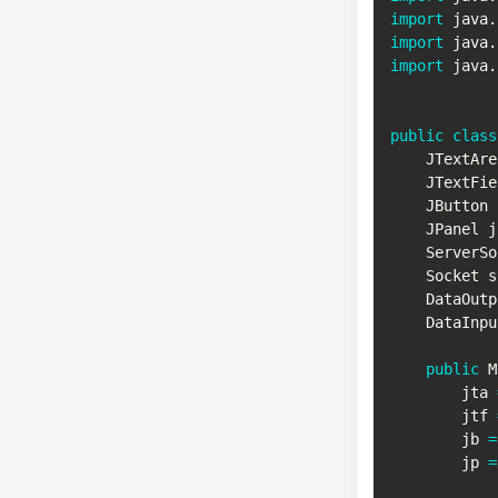
import
java
.
import
java
.
import
java
.
public
class
JTextAre
JTextFie
JButton
 
JPanel
 j
ServerSo
Socket
 s
DataOutp
DataInpu
public
M
        jta 
        jtf 
        jb 
=
        jp 
=