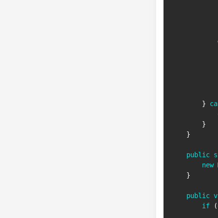
            
            
            
}
ca
            
}
}
public
s
new
}
public
v
if
(