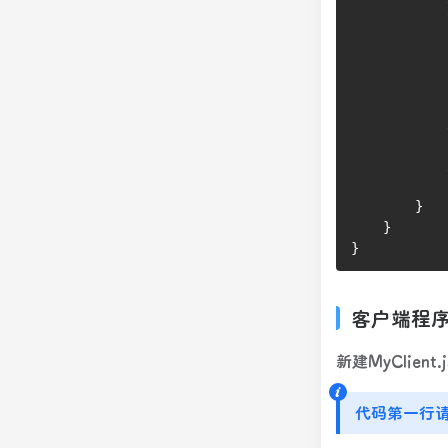
            
            
            
            
}
}
}
客户端程
新建MyClient.j
代码第一行