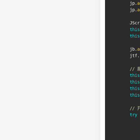
        jp
.
a
        jp
.
a
JScr
this
this
        jb
.
a
        jtf
.
// 
this
this
this
this
//
try
            
            