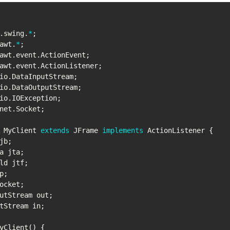
.
swing
.
*
;
awt
.
*
;
awt
.
event
.
ActionEvent
;
awt
.
event
.
ActionListener
;
io
.
DataInputStream
;
io
.
DataOutputStream
;
io
.
IOException
;
net
.
Socket
;
MyClient
extends
JFrame
implements
ActionListener
{
jb
;
a
 jta
;
ld
 jtf
;
p
;
ocket
;
utStream
 out
;
tStream
 in
;
yClient
(
)
{