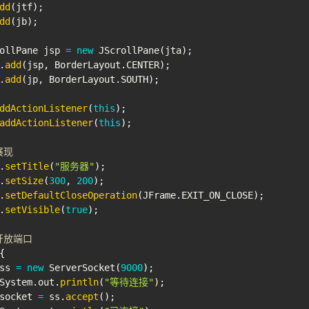
dd
(
jtf
)
;
dd
(
jb
)
;
ollPane
 jsp 
=
new
JScrollPane
(
jta
)
;
.
add
(
jsp
,
BorderLayout
.
CENTER
)
;
.
add
(
jp
,
BorderLayout
.
SOUTH
)
;
ddActionListener
(
this
)
;
addActionListener
(
this
)
;
展现
.
setTitle
(
"服务器"
)
;
.
setSize
(
300
,
200
)
;
.
setDefaultCloseOperation
(
JFrame
.
EXIT_ON_CLOSE
)
;
.
setVisible
(
true
)
;
 开放端口
{
ss 
=
new
ServerSocket
(
9000
)
;
System
.
out
.
println
(
"等待连接"
)
;
socket 
=
 ss
.
accept
(
)
;