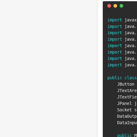
import
javax
import
java
.
import
java
.
import
java
.
import
java
.
import
java
.
import
java
.
import
java
.
public
class
JButton
 
JTextAre
JTextFie
JPanel
 j
Socket
 s
DataOutp
DataInpu
public
M