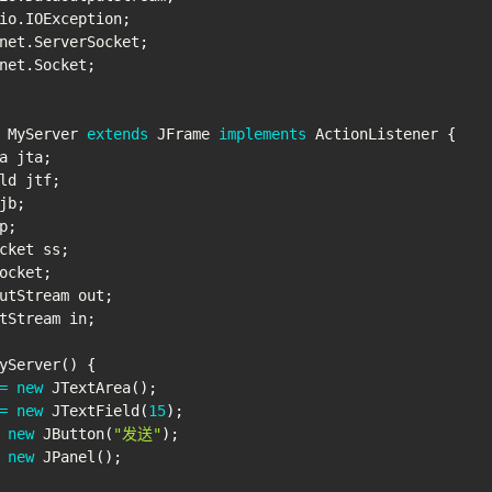
io
.
IOException
;
net
.
ServerSocket
;
net
.
Socket
;
MyServer
extends
JFrame
implements
ActionListener
{
a
 jta
;
ld
 jtf
;
jb
;
p
;
cket
 ss
;
ocket
;
utStream
 out
;
tStream
 in
;
yServer
(
)
{
=
new
JTextArea
(
)
;
=
new
JTextField
(
15
)
;
new
JButton
(
"发送"
)
;
new
JPanel
(
)
;