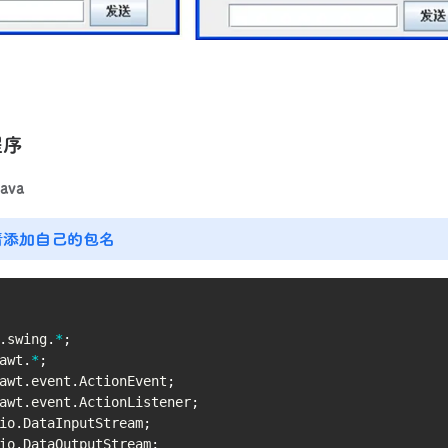
程序
ava
请添加自己的包名
.
swing
.
*
;
awt
.
*
;
awt
.
event
.
ActionEvent
;
awt
.
event
.
ActionListener
;
io
.
DataInputStream
;
io
.
DataOutputStream
;