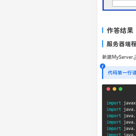
作答结果
服务器端
新建MyServer.j
代码第一行
import
javax
import
java
.
import
java
.
import
java
.
import
java
.
import
java
.