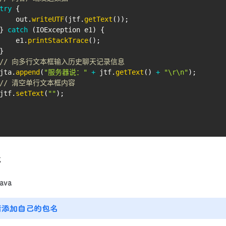
try
{
    out
.
writeUTF
(
jtf
.
getText
(
)
)
;
}
catch
(
IOException
 e1
)
{
    e1
.
printStackTrace
(
)
;
}
// 向多行文本框输入历史聊天记录信息
jta
.
append
(
"服务器说："
+
 jtf
.
getText
(
)
+
"\r\n"
)
;
// 清空单行文本框内容
jtf
.
setText
(
""
)
;
序
ava
请添加自己的包名