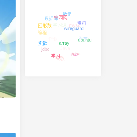
数组
学习通
mysql
数据库
资料
校园网
作业
汽车
编程
回形数
Java
wireguard
ubuntu
idea
jdbc
实验
头歌
array
linux
学习