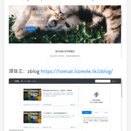
项目三：zblog
https://tomcat.lcomvle.tk/zblog/