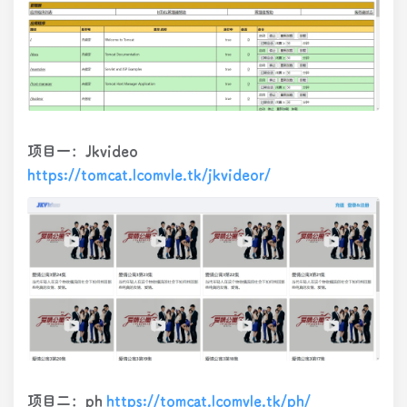
项目一：Jkvideo
https://tomcat.lcomvle.tk/jkvideor/
项目二：ph
https://tomcat.lcomvle.tk/ph/