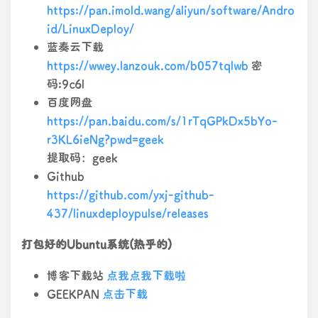
https://pan.imold.wang/aliyun/software/Andro
id/LinuxDeploy/
蓝奏云下载
https://wwey.lanzouk.com/b057tqlwb
密
码:9c6l
百度网盘
https://pan.baidu.com/s/1rTqGPkDx5bYo-
r3KL6ieNg?pwd=geek
提取码：geek
Github
https://github.com/yxj-github-
437/linuxdeploypulse/releases
打包好的Ubuntu系统(热乎的)
博客下载站
点我点我下载啦
GEEKPAN
点击下载